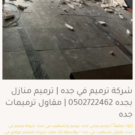
شركة ترميم في جده | ترميم منازل
بجده 0502722462 | مقاول ترميمات
جده
اترك تعليقاً
/
ترميم مباني جده
,
ترميم وتشطيب في جده
,
شركة ترميم في
جده
,
مقاول تشطيب في جده
/ بواسطة
تك مارت شركة تصميم مواقع في