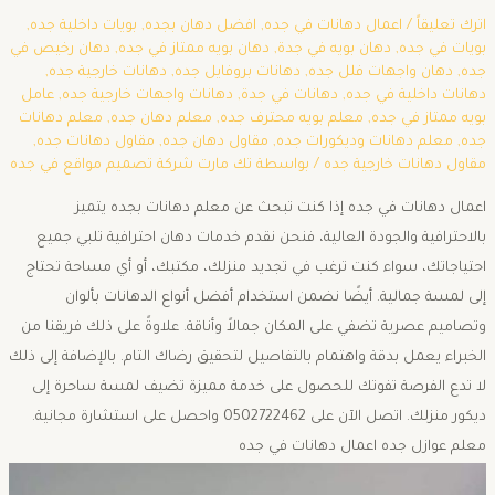
اترك تعليقاً
/
اعمال دهانات في جده
,
افضل دهان بجده
,
بويات داخلية جده
,
بويات في جده
,
دهان بويه في جدة
,
دهان بويه ممتاز في جده
,
دهان رخيص في
جده
,
دهان واجهات فلل جده
,
دهانات بروفايل جده
,
دهانات خارجية جده
,
دهانات داخلية في جده
,
دهانات في جدة
,
دهانات واجهات خارجية جده
,
عامل
بويه ممتاز في جده
,
معلم بويه محترف جده
,
معلم دهان جده
,
معلم دهانات
جده
,
معلم دهانات وديكورات جده
,
مقاول دهان جده
,
مقاول دهانات جده
,
مقاول دهانات خارجية جده
/ بواسطة
تك مارت شركة تصميم مواقع في جده
اعمال دهانات في جده إذا كنت تبحث عن معلم دهانات بجده يتميز
بالاحترافية والجودة العالية، فنحن نقدم خدمات دهان احترافية تلبي جميع
احتياجاتك، سواء كنت ترغب في تجديد منزلك، مكتبك، أو أي مساحة تحتاج
إلى لمسة جمالية. أيضًا نضمن استخدام أفضل أنواع الدهانات بألوان
وتصاميم عصرية تضفي على المكان جمالاً وأناقة. علاوةً على ذلك فريقنا من
الخبراء يعمل بدقة واهتمام بالتفاصيل لتحقيق رضاك التام. بالإضافة إلى ذلك
لا تدع الفرصة تفوتك للحصول على خدمة مميزة تضيف لمسة ساحرة إلى
ديكور منزلك. اتصل الآن على 0502722462 واحصل على استشارة مجانية.
معلم عوازل جده اعمال دهانات في جده