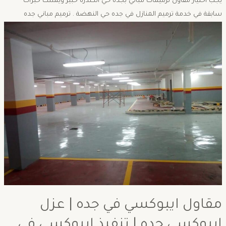
يجب أختيار مقاول ترميمات مباني بجدة حي الكندرة خبير ويمتلك خبرات
سابقة في خدمة ترميم المنازل في جده حي النهضة . ترميم مباني جده
مقاول ايبوكسي في جده | عزل
ايبوكسي جده | تنفيذ ايبوكسي في