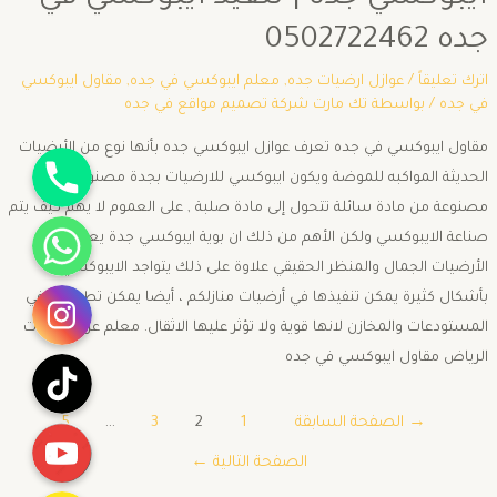
جده 0502722462
اترك تعليقاً
/
عوازل ارضيات جده
,
معلم ايبوكسي في جده
,
مقاول ايبوكسي
في جده
/ بواسطة
تك مارت شركة تصميم مواقع في جده
جوال
مقاول ايبوكسي في جده تعرف عوازل ايبوكسي جده بأنها نوع من الأرضيات
الحديثة المواكبه للموضة ويكون ايبوكسي للارضيات بجدة مصنوع من
مصنوعة من مادة سائلة تتحول إلى مادة صلبة , على العموم لا يهم كيف يتم
واتساب
صناعة الايبوكسي ولكن الأهم من ذلك ان بوية ايبوكسي جدة يعطي
الأرضيات الجمال والمنظر الحقيقي علاوة على ذلك يتواجد الايبوكسي
انستقرام
بأشكال كثيرة يمكن تنفيذها في أرضيات منازلكم ، أيضا يمكن تطبيقها في
المستودعات والمخازن لانها قوية ولا تؤثر عليها الاثقال. معلم عزل ارضيات
تيك توك
الرياض مقاول ايبوكسي في جده
يوتيوب
→
الصفحة السابقة
1
2
3
…
5
الصفحة التالية
←
Snapchat