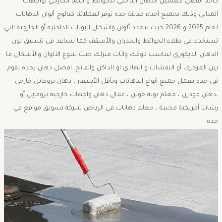
كأحد أفضل معلمين الدهان الداخلي للحوائط و أيضا الخارجي لواجهات
المباني وذلك بجميع أحياء مدينة جده نوفر لعملائنا كتالوج ألوان الدهانات
لعام 2025 و 2026 حيث تتعدد ألوان واشكال البويات الداخلية أو الخارجية التي
تستخدم في طلاء الحوائط والجدران والأسقف كما نساعد في تنسيق لون
الدهان الديكوري ليناسب ذوقك واثاث منزلك حيث تتنوع الالوان والأشكال ما
بين المزخرف أو النقشات و الهادي او الداكن والفاتح. افضل دهان بجده نقوم
في جده بعمل جميع أنواع الدهانات وبأقل الأسعار ، دهان بروفايل خارجي
،دهان مودرن ، معلم بويه جوتن ، عمال دهان واجهات خارجية بروفايل أو
رشات أمريكية محببة ، معلم دهانات في الرياض شركة تسويق مواقع في
جده