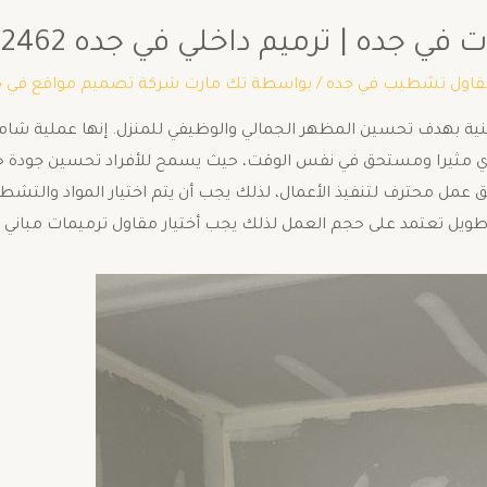
جده | ترميم داخلي في جده 0502722462
قاول تشطيب في جده
/ بواسطة
تك مارت شركة تصميم مواقع في ج
ة بهدف تحسين المظهر الجمالي والوظيفي للمنزل. إنها عملية شاملة
حدي مثيرا ومستحق في نفس الوقت، حيث يسمح للأفراد تحسين جودة حي
مل محترف لتنفيذ الأعمال، لذلك يجب أن يتم اختيار المواد والتشطيب
طويل تعتمد على حجم العمل لذلك يجب أختيار مقاول ترميمات مباني ب