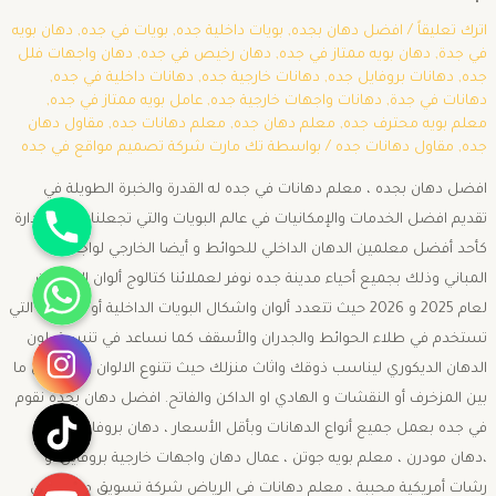
اترك تعليقاً
/
افضل دهان بجده
,
بويات داخلية جده
,
بويات في جده
,
دهان بويه
في جدة
,
دهان بويه ممتاز في جده
,
دهان رخيص في جده
,
دهان واجهات فلل
جده
,
دهانات بروفايل جده
,
دهانات خارجية جده
,
دهانات داخلية في جده
,
دهانات في جدة
,
دهانات واجهات خارجية جده
,
عامل بويه ممتاز في جده
,
معلم بويه محترف جده
,
معلم دهان جده
,
معلم دهانات جده
,
مقاول دهان
جده
,
مقاول دهانات جده
/ بواسطة
تك مارت شركة تصميم مواقع في جده
افضل دهان بجده ، معلم دهانات في جده له القدرة والخبرة الطويلة في
جوال
تقديم افضل الخدمات والإمكانيات في عالم البويات والتي تجعلنا في الصدارة
كأحد أفضل معلمين الدهان الداخلي للحوائط و أيضا الخارجي لواجهات
واتساب
المباني وذلك بجميع أحياء مدينة جده نوفر لعملائنا كتالوج ألوان الدهانات
لعام 2025 و 2026 حيث تتعدد ألوان واشكال البويات الداخلية أو الخارجية التي
انستقرام
تستخدم في طلاء الحوائط والجدران والأسقف كما نساعد في تنسيق لون
الدهان الديكوري ليناسب ذوقك واثاث منزلك حيث تتنوع الالوان والأشكال ما
بين المزخرف أو النقشات و الهادي او الداكن والفاتح. افضل دهان بجده نقوم
تيك توك
في جده بعمل جميع أنواع الدهانات وبأقل الأسعار ، دهان بروفايل خارجي
،دهان مودرن ، معلم بويه جوتن ، عمال دهان واجهات خارجية بروفايل أو
يوتيوب
رشات أمريكية محببة ، معلم دهانات في الرياض شركة تسويق مواقع في