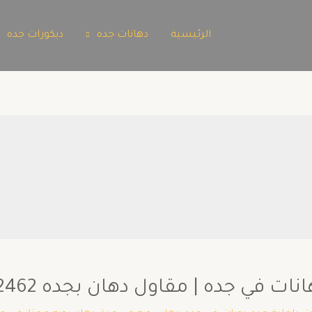
الرئيسية
دهانات جده
ديكورات جده
في جده | مقاول دهان بجده 0502722462