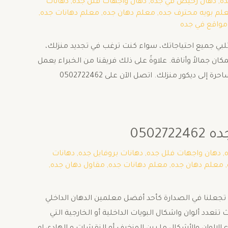
ده
,
دهان رخيص في جده
,
دهان واجهات فلل جده
,
دهانات
لم بويه محترف جده
,
معلم دهان جده
,
معلم دهانات جده
,
واقع في جده
تلبي جميع احتياجاتك، سواء كنت ترغب في تجديد منزلك،
 جمالاً وأناقة. علاوةً على ذلك فريقنا من الخبراء يعمل
بدقة واهتمام بالتفاصيل لتحقيق رضاك التام. بالإضافة إلى ذلك لا تدع الفرصة تفوتك للحصول على خدمة مميزة تضيف لمسة ساحرة إلى ديكور منزلك. اتصل الآن على 0502722462
050
,
دهان واجهات فلل جده
,
دهانات بروفايل جده
,
دهانات
,
معلم دهان جده
,
معلم دهانات جده
,
مقاول دهان جده
,
 تجعلنا في الصدارة كأحد أفضل معلمين الدهان الداخلي
يضا الخارجي لواجهات المباني وذلك بجميع أحياء مدينة جده نوفر لعملائنا كتالوج ألوان الدهانات لعام 2025 و 2026 حيث تتعدد ألوان واشكال البويات الداخلية أو الخارجية التي