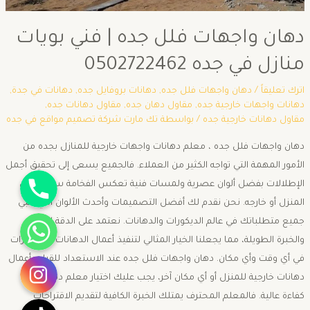
دهان واجهات فلل جده | فني بويات
منازل في جده 0502722462
اترك تعليقاً
/
دهان واجهات فلل جده
,
دهانات بروفايل جده
,
دهانات في جدة
,
دهانات واجهات خارجية جده
,
مقاول دهان جده
,
مقاول دهانات جده
,
مقاول دهانات خارجية جده
/ بواسطة
تك مارت شركة تصميم مواقع في جده
دهان واجهات فلل جده ، معلم دهانات واجهات خارجية للمنازل بجده من
الأمور المهمة التي تواجه الكثير من العملاء. فالجميع يسعى إلى تحقيق أجمل
جوال
الإطلالات بفضل ألوان عصرية ولمسات فنية تعكس الفخامة سواء داخل
المنزل أو خارجه. نحن نقدم لك أفضل التصميمات وأحدث الألوان التي تلبي
واتساب
جميع متطلباتك في عالم الديكورات والدهانات. نعتمد على الدقة العالية
والخبرة الطويلة، مما يجعلنا الخيار المثالي لتنفيذ أعمال الدهانات والديكورات
انستقرام
في أي وقت وأي مكان. دهان واجهات فلل جده عند الاستعداد للقيام بأعمال
دهانات خارجية للمنزل أو أي مكان آخر، يجب عليك اختيار معلم دهانات ذو
كفاءة عالية. فالمعلم المحترف يمتلك الخبرة الكافية لتقديم الاقتراحات
تيك توك