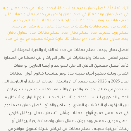
اترك تعليقاً
/
افضل دهان بجده
,
بويات داخلية جده
,
بويات في جده
,
دهان بويه
في جدة
,
دهان بويه ممتاز في جده
,
دهان رخيص في جده
,
دهان واجهات فلل
جده
,
دهانات بروفايل جده
,
دهانات خارجية جده
,
دهانات داخلية في جده
,
دهانات في جدة
,
دهانات واجهات خارجية جده
,
عامل بويه ممتاز في جده
,
معلم بويه محترف جده
,
معلم دهان جده
,
معلم دهانات جده
,
مقاول دهان
جده
,
مقاول دهانات جده
/ بواسطة
تك مارت شركة تصميم مواقع في جده
افضل دهان بجده ، معلم دهانات في جده له القدرة والخبرة الطويلة في
تقديم افضل الخدمات والإمكانيات في عالم البويات والتي تجعلنا في الصدارة
كأحد أفضل معلمين الدهان الداخلي للحوائط و أيضا الخارجي لواجهات
المباني وذلك بجميع أحياء مدينة جده نوفر لعملائنا كتالوج ألوان الدهانات
لعام 2025 و 2026 حيث تتعدد ألوان واشكال البويات الداخلية أو الخارجية التي
تستخدم في طلاء الحوائط والجدران والأسقف كما نساعد في تنسيق لون
الدهان الديكوري ليناسب ذوقك واثاث منزلك حيث تتنوع الالوان والأشكال ما
بين المزخرف أو النقشات و الهادي او الداكن والفاتح. افضل دهان بجده نقوم
في جده بعمل جميع أنواع الدهانات وبأقل الأسعار ، دهان بروفايل خارجي
،دهان مودرن ، معلم بويه جوتن ، عمال دهان واجهات خارجية بروفايل أو
رشات أمريكية محببة ، معلم دهانات في الرياض شركة تسويق مواقع في