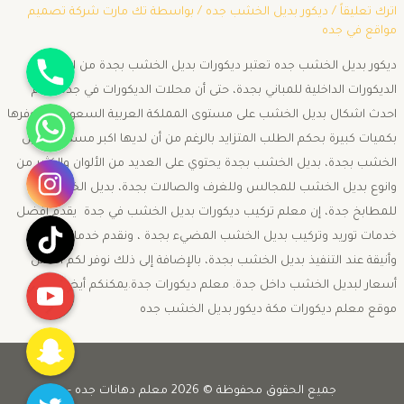
اترك تعليقاً
/
ديكور بديل الخشب جده
/ بواسطة
تك مارت شركة تصميم
مواقع في جده
جوال
ديكور بديل الخشب جده تعتبر ديكورات بديل الخشب بجدة من اهم انواع
الديكورات الداخلية للمباني بجدة، حتى أن محلات الديكورات في جدة تقدم
واتساب
احدث اشكال بديل الخشب على مستوى المملكة العربية السعودية، وتوفرها
بكميات كبيرة بحكم الطلب المتزايد بالرغم من أن لديها اكبر مستودع بديل
انستقرام
الخشب بجدة، بديل الخشب بجدة يحتوي على العديد من الألوان والكثير من
وانوع بديل الخشب للمجالس وللغرف والصالات بجدة، بديل الخشب
للمطابخ جدة، إن معلم تركيب ديكورات بديل الخشب في جدة يقدم افضل
تيك توك
خدمات توريد وتركيب بديل الخشب المضيء بجدة ، ونقدم خدمات مميزة
وأنيقة عند التنفيذ بديل الخشب بجدة، بالإضافة إلى ذلك نوفر لكم افضل
يوتيوب
أسعار لبديل الخشب داخل جدة. معلم ديكورات جدة.يمكنكم أيضاً زيارة
موقع معلم ديكورات مكة ديكور بديل الخشب جده
Snapchat
Twitter
جميع الحقوق محفوظة © 2026 معلم دهانات جده -