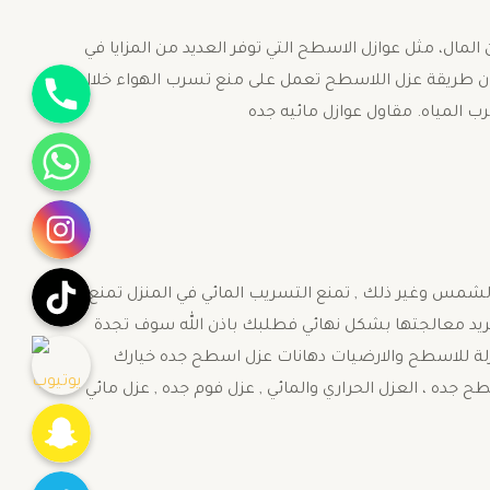
لمال، مثل عوازل الاسطح التي توفر العديد من المزايا في
جوال
 ان طريقة عزل اللاسطح تعمل على منع تسرب الهواء خلال
ب المياه. مقاول عوازل مائيه جده
واتساب
انستقرام
تيك توك
الشمس وغير ذلك , تمنع التسريب المائي في المنزل تمنع
تريد معالجتها بشكل نهائي فطلبك باذن الله سوف تجدة
يوتيوب
لة للاسطح والارضيات دهانات عزل اسطح جده خيارك
 جده ، العزل الحراري والمائي , عزل فوم جده , عزل مائي
Snapchat
Twitter