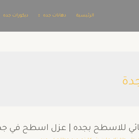
الرئيسية
دهانات جده
ديكورات جده
دة
للاسطح بجده | عزل اسطح في جدة 02722462