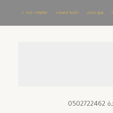
ورق جدران
باركيه ارضيات
مقاولات جده
05