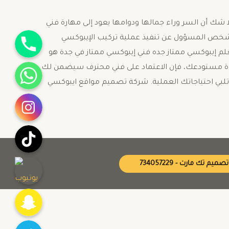
شك أن السر وراء جمالها ودوامها يعود إلى مهارة فني
جوال
 الشخص المسؤول عن تنفيذ عملية تركيب الإيبوكسي
علم إيبوكسي ممتاز جده فني إيبوكسي ممتاز في جدة هو
واتساب
اءة مستودعك، فإن الاعتماد على فني محترف سيضمن لك
 وتلبي احتياجاتك العملية. شركة تصميم مواقع ايبوكسي
انستقرام
تيك توك
يوتيوب
تصميم تك مارت - 734057229
Snapchat
Twitter