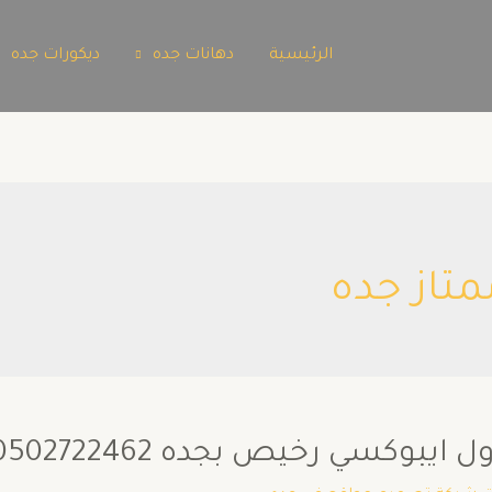
الرئيسية
دهانات جده
ديكورات جده
تاز جده
بوكسي رخيص بجده 0502722462