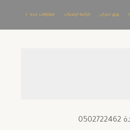
ورق جدران
باركيه ارضيات
مقاولات جده
05