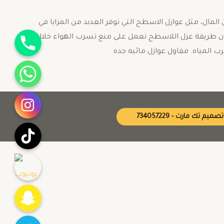
لمال، مثل عوازل الاسطح التي توفر العديد من المزايا في
جوال
 ان طريقة عزل اللاسطح تعمل على منع تسرب الهواء خلال
ب المياه. مقاول عوازل مائيه جده
واتساب
انستقرام
تصميم تك مارت - 734057229
تيك توك
يوتيوب
Snapchat
Twitter