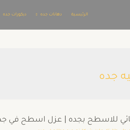
الرئيسية
دهانات جده
ديكورات جده
ه جده
للاسطح بجده | عزل اسطح في جدة 02722462