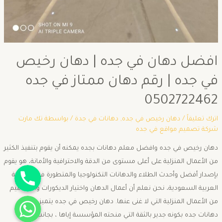
افضل دهان في جده | دهان رخيص
في جده | رقم دهان ممتاز في جده
0502722462
اترك تعليقاً
/
دهان رخيص في جده
,
دهانات في جدة
/ بواسطة
تك مارت
شركة تصميم مواقع في جده
دهان رخيص في جده وافضل معلم دهانات بجده يمكنه أن يقوم بتنفيذ الكثير
من الأعمال المنزلية على أعلى مستوى من الدقة والاحترافية والأمانة، هو يقوم
جوال
بإصدار أفضل وأحدث الطلاء والدهانات التكنولوجيا والمتطورة في المملكة
العربية السعودية، نحن نعلم أن أعمال الدهان واختيار الديكورات والتصاميم
واتساب
من الأعمال المنزلية التي لا غنى عنها. دهان رخيص في جده يتميز معلم
دهانات جده بكونه جدير بالثقة التي منحته المؤسسة إياها ، بجانب الثقة