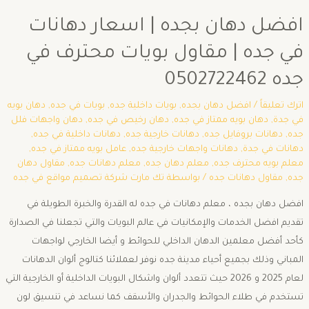
افضل دهان بجده | اسعار دهانات
في جده | مقاول بويات محترف في
جده 0502722462
اترك تعليقاً
/
افضل دهان بجده
,
بويات داخلية جده
,
بويات في جده
,
دهان بويه
في جدة
,
دهان بويه ممتاز في جده
,
دهان رخيص في جده
,
دهان واجهات فلل
جده
,
دهانات بروفايل جده
,
دهانات خارجية جده
,
دهانات داخلية في جده
,
دهانات في جدة
,
دهانات واجهات خارجية جده
,
عامل بويه ممتاز في جده
,
معلم بويه محترف جده
,
معلم دهان جده
,
معلم دهانات جده
,
مقاول دهان
جده
,
مقاول دهانات جده
/ بواسطة
تك مارت شركة تصميم مواقع في جده
افضل دهان بجده ، معلم دهانات في جده له القدرة والخبرة الطويلة في
تقديم افضل الخدمات والإمكانيات في عالم البويات والتي تجعلنا في الصدارة
كأحد أفضل معلمين الدهان الداخلي للحوائط و أيضا الخارجي لواجهات
المباني وذلك بجميع أحياء مدينة جده نوفر لعملائنا كتالوج ألوان الدهانات
لعام 2025 و 2026 حيث تتعدد ألوان واشكال البويات الداخلية أو الخارجية التي
تستخدم في طلاء الحوائط والجدران والأسقف كما نساعد في تنسيق لون