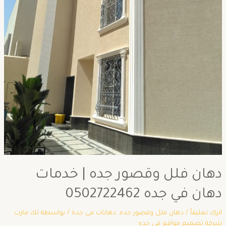
دهان فلل وقصور جده | خدمات
دهان في جده 0502722462
اترك تعليقاً
/
دهان فلل وقصور جده
,
دهانات في جدة
/ بواسطة
تك مارت
شركة تصميم مواقع في جده