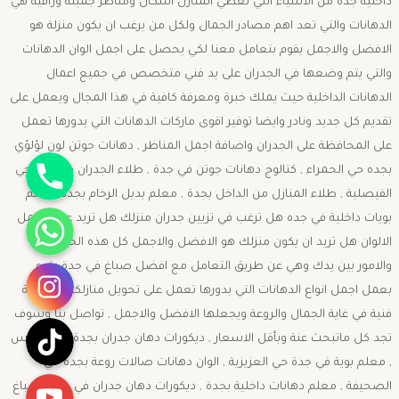
داخلية جده من الاشياء التي تعطي المنازل اشكال ومناظر جميلة وراقية هي
الدهانات والتي تعد اهم مصادر الجمال ولكل من يرغب ان يكون منزلة هو
الافضل والاجمل يقوم بتعامل معنا لكي يحصل على اجمل الوان الدهانات
والتي يتم وضعها في الجدران على يد فني متخصص في جميع اعمال
الدهانات الداخلية حيث يملك خبرة ومعرفة كافية في هذا المجال ويعمل على
تقديم كل جديد ونادر وايضا توفير اقوى ماركات الدهانات التي بدورها تعمل
على المحافظة على الجدران واضافة اجمل المناظر , دهانات جوتن لون لؤلؤي
جوال
بجده حي الحمراء , كتالوج دهانات جوتن في جدة , طلاء الجدران في جدة حي
الفيصلية , طلاء المنازل من الداخل بجدة , معلم بديل الرخام بجدة. معلم
واتساب
بويات داخلية في جده هل ترغب في تزيين جدران منزلك هل تريد عمل اجمل
الالوان هل تريد ان يكون منزلك هو الافضل والاجمل كل هذه الخيارات
انستقرام
والامور بين يدك وهي عن طريق التعامل مع افضل صباغ في جدة يقوم
بعمل اجمل انواع الدهانات التي بدورها تعمل على تحويل منازلكم الى لوحة
فنية في غاية الجمال والروعة ويجعلها الافضل والاجمل , تواصل بنا وسوف
تيك توك
تجد كل ماتبحث عنة وبأقل الاسعار , ديكورات دهان جدران بجدة حي الرويس
, معلم بوية في جدة حي العزيزية , الوان دهانات صالات روعة بجدة حي
يوتيوب
الصحيفة , معلم دهانات داخلية بجدة , ديكورات دهان جدران في جدة , صباغ