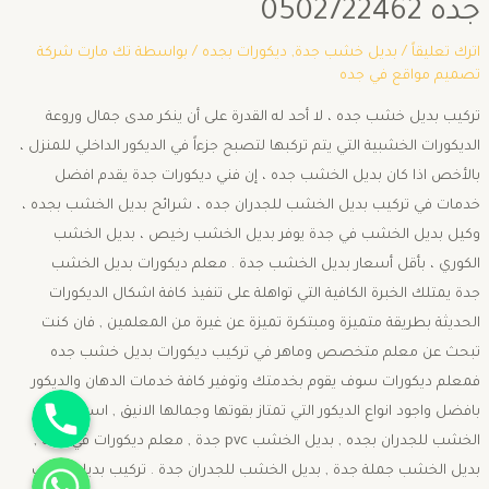
جده 0502722462
اترك تعليقاً
/
بديل خشب جدة
,
ديكورات بجده
/ بواسطة
تك مارت شركة
تصميم مواقع في جده
تركيب بديل خشب جده ، لا أحد له القدرة على أن ينكر مدى جمال وروعة
الديكورات الخشبية التي يتم تركبها لتصبح جزءاً في الديكور الداخلي للمنزل ،
بالأخص اذا كان بديل الخشب جده ، إن فني ديكورات جدة يقدم افضل
خدمات في تركيب بديل الخشب للجدران جده ، شرائح بديل الخشب بجده ،
وكيل بديل الخشب في جدة يوفر بديل الخشب رخيص ، بديل الخشب
الكوري ، بأقل أسعار بديل الخشب جدة . معلم ديكورات بديل الخشب
جدة يمتلك الخبرة الكافية التي تواهلة على تنفيذ كافة اشكال الديكورات
الحديثة بطريقة متميزة ومبتكرة تميزة عن غيرة من المعلمين , فان كنت
تبحث عن معلم متخصص وماهر في تركيب ديكورات بديل خشب جده
فمعلم ديكورات سوف يقوم بخدمتك وتوفير كافة خدمات الدهان والديكور
جوال
بافضل واجود انواع الديكور التي تمتاز بقوتها وجمالها الانيق , اسعار بديل
الخشب للجدران بجده , بديل الخشب pvc جدة , معلم ديكورات في جدة ,
واتساب
بديل الخشب جملة جدة , بديل الخشب للجدران جدة . تركيب بديل خشب