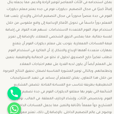
يمكن استخدامه في الأثاث المعاصر لتوفير الراحة والدعم، مما يجعله ينال
إقبالاً كبيرًا في مجال التصميم. ديكورات فوم في جده يعتبر معلم ديكورات
الفوم في جدة عنصراً محورياً في مجال التصميم الداخلي والإبداع. يلعب هذا
المعلم دوراً حاسماً في تحويل الأفكار الإبداعية إلى واقع ملموس من خلال
استخدام مواد الفوم المتعددة الاستخدامات. تسهم هذه المواد في إضافة
لمسة جمالية، مما يعكس الذوق الشخصي للعملاء، بالإضافة إلى تعزيز
قيمة المساحات المعمارية. يتوجب على معلم ديكورات الفوم أن يتمتع
بمهارات متعددة أهمها الإبداع والابتكار، إذ أن الماكرة في استخدام الفوم
تتطلب تفكيراً خارج الصندوق لحلول لا تخلو من الجمالية والوظيفية. يتعين
على المعلم أيضاً أن يكون لديه القدرة على فهم احتياجات العملاء
وتطلعاتهم، وبالتالي توفير المشورة المناسبة لضمان تحقيق النتائج المرجوة.
من خلال هذا التعاون، يمكن للمعلم أن يساعد في تنفيذ الاستراتيجيات
التخطيطية بطريقة تتناسب مع المساحة المتاحة. تتضمن المشاريع
جوال
الشائعة التي يقوم بها معلمو الديكورات الفوم في جدة تصميم الجدران
الفوم، وتخصيص الأثاث، وإنشاء الزخارف المعلقة. في الغالب، توفر هذه
واتساب
المشاريع جواً مفعماً بالأناقة والتميز، مما يجعل المساحات الداخلية تبرز
بوضوح في عالم التصميم الداخلي. بالإضافة إلى ذلك، تعتبر معرفة المواد