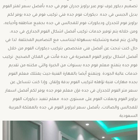
تصميم ديكور غرف نوم عبر براويز جدران فوم في جده بأفضل سعر لمتر الفوم
بديل الجبس في جده. ديكورات فوم جده فني تركيب فوم في جده يوفر لكم
براويز فوم للجدران وديكورات فوم للمجالس في جده بجميع مناطقه وأحياءه،
ومن خلاله يتم توفير خدمات تركيب أفضل اشكال الفوم الجداري في جده،
والذي يتم قصه وتشكيله بسهولة ليتناسب مع التصاميم المختلفة. لذا في
حال كنت تبحث عن أفضل فني متخصص بتركيب ديكورات الفوم من خلال
أفضل اشكال براويز الفوم العصرية في جده فأنت في المكان الصحيح. تركيب
فوم جده يتمتع معلم فوم جده بسنوات من الخبرة والتي مكنته من تقديم
خدمات عالية الجودة. ويتمتع أيضا بالمهارة الفنية حيث يمتلك معلم الفوم
بجده مهارات فنية تؤهله لتركيب الفوم بدقة وإتقان. وإذا كنت تتساءل عن
سعر متر الفوم للجدران في جده فإن معلم فوم جده يوفر لكم أفضل اسعار
براويز الفوم ونعلات الفوم على مستوى جده. معلم تنفيذ ديكورات الفوم
للمجالس والصالات، بأفضل سعر لبراويز الفوم في جده بالمملكة العربية
السعودية.