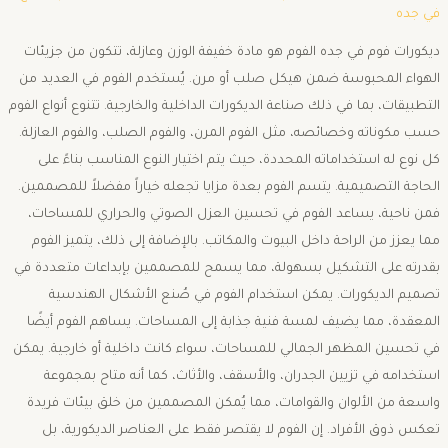
في جده
ديكورات فوم في جده الفوم هو مادة خفيفة الوزن وعازلة، تتكون من جزيئات
الهواء المحبوسة ضمن هيكل صلب أو مرن. يُستخدم الفوم في العديد من
التطبيقات، بما في ذلك صناعة الديكورات الداخلية والخارجية. تتنوع أنواع الفوم
حسب مكوناته وخصائصه، مثل الفوم المرن، والفوم الصلب، والفوم العازلة.
كل نوع له استخداماته المحددة، حيث يتم اختيار النوع المناسب بناءً على
الحاجة التصميمية. يتسم الفوم بعدة مزايا تجعله خياراً مفضلاً للمصممين.
فمن ناحية، يساعد الفوم في تحسين العزل الصوتي والحراري للمساحات،
مما يعزز من الراحة داخل البيوت والمكاتب. بالإضافة إلى ذلك، يتميز الفوم
بقدرته على التشكيل بسهولة، مما يسمح للمصممين بإبداعات متعددة في
تصميم الديكورات. يمكن استخدام الفوم في صُنع الأشكال الهندسية
المعقدة، مما يضيف لمسة فنية جذابة إلى المساحات. يساهم الفوم أيضًا
في تحسين المظهر الجمالي للمساحات، سواء كانت داخلية أو خارجية. يمكن
استخدامه في تزيين الجدران، والأسقف، والأثاث، كما أنه متاح بمجموعة
واسعة من الألوان والقوامات، مما يُمكن المصممين من خلق بيئات فريدة
تعكس ذوق الأفراد. إن الفوم لا يقتصر فقط على العناصر الديكورية، بل