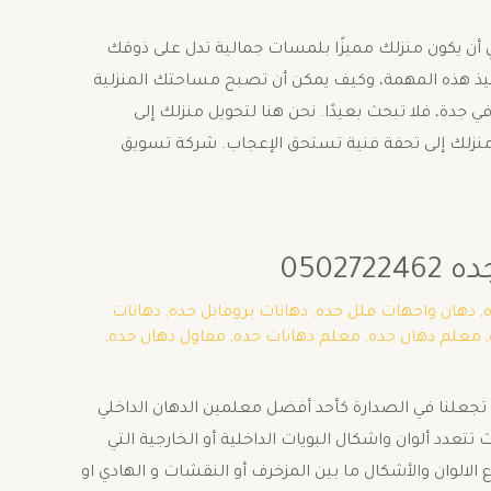
ن يكون منزلك مميزًا بلمسات جمالية تدل على ذوقك
لتنفيذ هذه المهمة، وكيف يمكن أن تصبح مساحتك المنزلية
دة، فلا تبحث بعيدًا. نحن هنا لتحويل منزلك إلى
منزلك إلى تحفة فنية تستحق الإعجاب. شركة تسويق
050
,
دهان واجهات فلل جده
,
دهانات بروفايل جده
,
دهانات
,
معلم دهان جده
,
معلم دهانات جده
,
مقاول دهان جده
,
 تجعلنا في الصدارة كأحد أفضل معلمين الدهان الداخلي
يضا الخارجي لواجهات المباني وذلك بجميع أحياء مدينة جده نوفر لعملائنا كتالوج ألوان الدهانات لعام 2025 و 2026 حيث تتعدد ألوان واشكال البويات الداخلية أو الخارجية التي
الوان والأشكال ما بين المزخرف أو النقشات و الهادي او