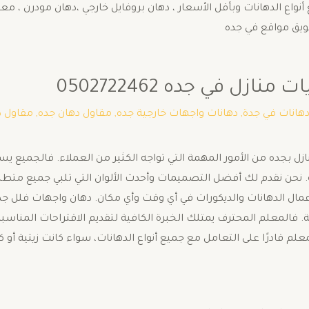
واع الدهانات وبأقل الأسعار ، دهان بروفايل خارجي ،دهان مودرن ، معل
ويق مواقع في جده
زل في جده 0502722462
هانات في جدة
,
دهانات واجهات خارجية جده
,
مقاول دهان جده
,
مقاول د
زل بجده من الأمور المهمة التي تواجه الكثير من العملاء. فالجميع ي
حن نقدم لك أفضل التصميمات وأحدث الألوان التي تلبي جميع متطلبات
ذ أعمال الدهانات والديكورات في أي وقت وأي مكان. دهان واجهات فلل جد
. فالمعلم المحترف يمتلك الخبرة الكافية لتقديم الاقتراحات المناسبة
معلم قادرًا على التعامل مع جميع أنواع الدهانات، سواء كانت زيتية أو