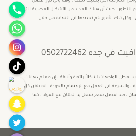
وامل الخارجية التي يسبب تلفها . وهنا يأتي دور أفضل
جوال
الم التطور . حيث أن هناك العديد من الأشكال العصرية التي
وكل تلك الأمور يتم تحديدها في النهاية من خلال
واتساب
انستقرام
ده 0502722462
تيك توك
يوتيوب
سيعطي الواجهات اشكالاً رائعة وأنيقة ، إن معلم دهانات
ة ، والسرعة في العمل مع الإهتمام بالجودة ، انه يتقن كل
Snapchat
لضمان ، نقد افضل سعر شغل يد الدهان مع المواد ، كما
Twitter