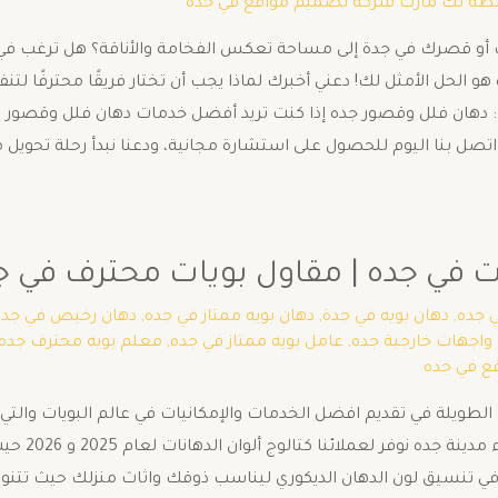
سطة
تك مارت شركة تصميم مواقع في جده
أو قصرك في جدة إلى مساحة تعكس الفخامة والأناقة؟ هل ترغب في أ
 هو الحل الأمثل لك! دعني أخبرك لماذا يجب أن تختار فريقًا محترفًا 
: دهان فلل وقصور جده إذا كنت تريد أفضل خدمات دهان فلل وقصور في ج
ل بنا اليوم للحصول على استشارة مجانية، ودعنا نبدأ رحلة تحويل 
جده | مقاول بويات محترف في جده 2722462
ي جده
,
دهان بويه في جدة
,
دهان بويه ممتاز في جده
,
دهان رخيص في جده
 واجهات خارجية جده
,
عامل بويه ممتاز في جده
,
معلم بويه محترف جده
ع في جده
الطويلة في تقديم افضل الخدمات والإمكانيات في عالم البويات والتي
للحوائط و أ
تنسيق لون الدهان الديكوري ليناسب ذوقك واثاث منزلك حيث تتنوع ال