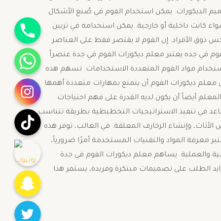
يم الديكورات. يمكن استخدام الفوم في صُنع الأشكال
جوال
 كانت داخلية أو خارجية. يمكن استخدامه في تزيين
س ذوق الأفراد. إن الفوم لا يقتصر فقط على العناصر
واتساب
ت فوم في جده يعتبر معلم ديكورات الفوم في جدة عنصراً
ل استخدام مواد الفوم المتعددة الاستخدامات. تسهم هذه
انستقرام
 معلم ديكورات الفوم أن يتمتع بمهارات متعددة أهمها
المعلم أيضاً أن يكون لديه القدرة على فهم احتياجات
تيك توك
يساعد في تنفيذ الاستراتيجيات التخطيطية بطريقة تتناسب
لأثاث، وإنشاء الزخارف المعلقة. في الغالب، توفر هذه
يوتيوب
تبر معرفة المواد والتقنيات المستخدمة أمرًا ضرورياً،
ية والعملية. يساهم معلم ديكورات الفوم في جدة
Snapchat
زايد الطلب على تصميمات مبتكرة وفريدة، يستمر هذا
Twitter