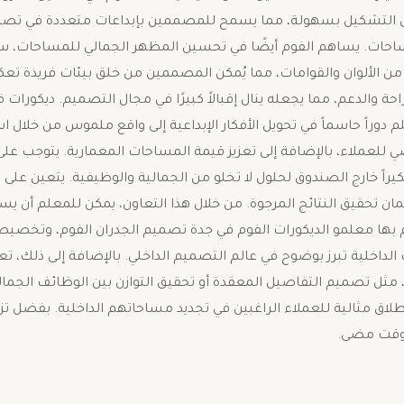
ه على التشكيل بسهولة، مما يسمح للمصممين بإبداعات متعددة في تصم
حات. يساهم الفوم أيضًا في تحسين المظهر الجمالي للمساحات، سواء
من الألوان والقوامات، مما يُمكن المصممين من خلق بيئات فريدة تعك
احة والدعم، مما يجعله ينال إقبالاً كبيرًا في مجال التصميم. ديكورا
لم دوراً حاسماً في تحويل الأفكار الإبداعية إلى واقع ملموس من خلا
لعملاء، بالإضافة إلى تعزيز قيمة المساحات المعمارية. يتوجب على
فكيراً خارج الصندوق لحلول لا تخلو من الجمالية والوظيفية. يتعين على 
مان تحقيق النتائج المرجوة. من خلال هذا التعاون، يمكن للمعلم أن 
بها معلمو الديكورات الفوم في جدة تصميم الجدران الفوم، وتخصيص ا
 الداخلية تبرز بوضوح في عالم التصميم الداخلي. بالإضافة إلى ذلك، تع
مثل تصميم التفاصيل المعقدة أو تحقيق التوازن بين الوظائف الجمال
نطلاق مثالية للعملاء الراغبين في تجديد مساحاتهم الداخلية. بفضل ت
ي وقت مضى.