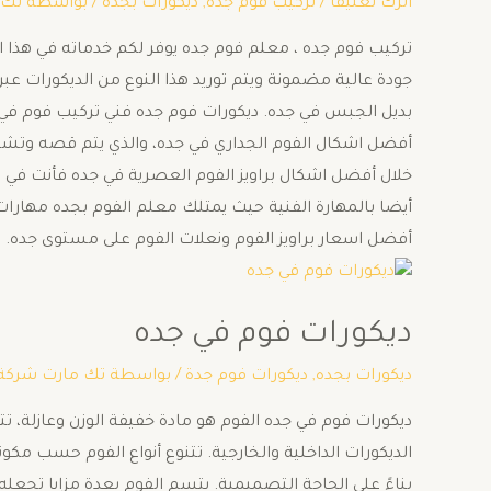
اترك تعليقاً
/
تركيب فوم جده
,
ديكورات بجده
/ بواسطة
تك 
تركيب فوم جده ، معلم فوم جده يوفر لكم خدماته في هذا ال
جودة عالية مضمونة ويتم توريد هذا النوع من الديكورات ع
بديل الجبس في جده. ديكورات فوم جده فني تركيب فوم في ج
أفضل اشكال الفوم الجداري في جده، والذي يتم قصه وتش
خلال أفضل اشكال براويز الفوم العصرية في جده فأنت في 
أيضا بالمهارة الفنية حيث يمتلك معلم الفوم بجده مهارات
أفضل اسعار براويز الفوم ونعلات الفوم على مستوى جده. م
ديكورات فوم في جده
ديكورات بجده
,
ديكورات فوم جدة
/ بواسطة
تك مارت شركة
ديكورات فوم في جده الفوم هو مادة خفيفة الوزن وعازلة،
الديكورات الداخلية والخارجية. تتنوع أنواع الفوم حسب مكو
بناءً على الحاجة التصميمية. يتسم الفوم بعدة مزايا تجعل