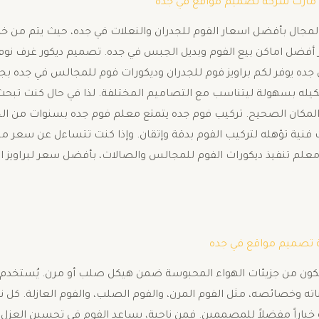
مارت شركة تصميم مواقع في جده
مجال بأفضل اسعار الفوم للجدران والنعلات في جده، حيث يتم من خلاله
بر أفضل اماكن بيع الفوم وبديل الجبس في جده. تصميم ديكور غرف نوم 
ده يوفر لكم براويز فوم للجدران وديكورات فوم للمجالس في جده بجم
كيله بسهولة ليتناسب مع التصاميم المختلفة. لذا في حال كنت ت
المكان الصحيح. تركيب فوم جده يتمتع معلم فوم جده بسنوات من الخب
 فنية تؤهله لتركيب الفوم بدقة وإتقان. وإذا كنت تتساءل عن سعر مت
علم تنفيذ ديكورات الفوم للمجالس والصالات، بأفضل سعر لبراويز ال
 تصميم مواقع في جده
 تتكون من جزيئات الهواء المحبوسة ضمن هيكل صلب أو مرن. يُستخدم 
ناته وخصائصه، مثل الفوم المرن، والفوم الصلب، والفوم العازلة. كل ن
ه خياراً مفضلاً للمصممين. فمن ناحية، يساعد الفوم في تحسين العزل 