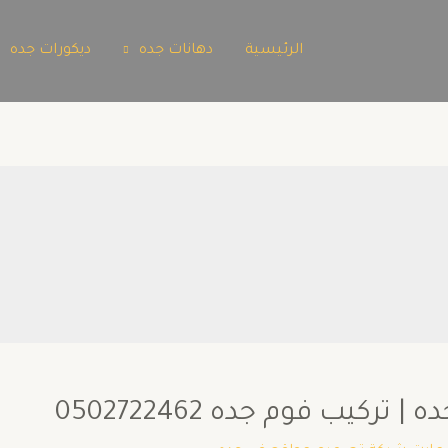
الرئيسية
دهانات جده
ديكورات جده
كيب فوم جده 0502722462