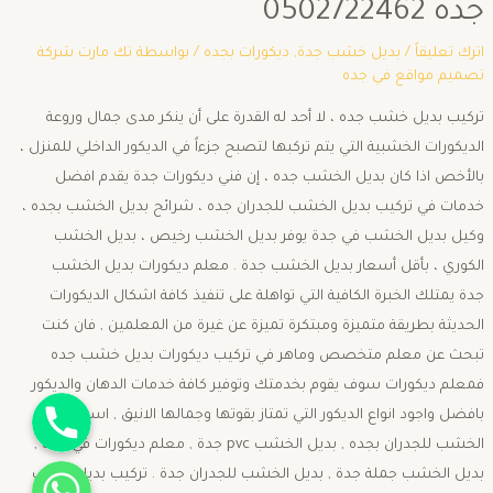
جده 0502722462
اترك تعليقاً
/
بديل خشب جدة
,
ديكورات بجده
/ بواسطة
تك مارت شركة
تصميم مواقع في جده
تركيب بديل خشب جده ، لا أحد له القدرة على أن ينكر مدى جمال وروعة
الديكورات الخشبية التي يتم تركبها لتصبح جزءاً في الديكور الداخلي للمنزل ،
بالأخص اذا كان بديل الخشب جده ، إن فني ديكورات جدة يقدم افضل
خدمات في تركيب بديل الخشب للجدران جده ، شرائح بديل الخشب بجده ،
وكيل بديل الخشب في جدة يوفر بديل الخشب رخيص ، بديل الخشب
الكوري ، بأقل أسعار بديل الخشب جدة . معلم ديكورات بديل الخشب
جدة يمتلك الخبرة الكافية التي تواهلة على تنفيذ كافة اشكال الديكورات
الحديثة بطريقة متميزة ومبتكرة تميزة عن غيرة من المعلمين , فان كنت
تبحث عن معلم متخصص وماهر في تركيب ديكورات بديل خشب جده
فمعلم ديكورات سوف يقوم بخدمتك وتوفير كافة خدمات الدهان والديكور
جوال
بافضل واجود انواع الديكور التي تمتاز بقوتها وجمالها الانيق , اسعار بديل
الخشب للجدران بجده , بديل الخشب pvc جدة , معلم ديكورات في جدة ,
واتساب
بديل الخشب جملة جدة , بديل الخشب للجدران جدة . تركيب بديل خشب