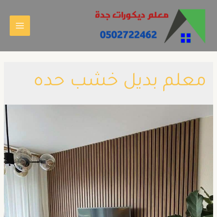
معلم بديل خشب حده