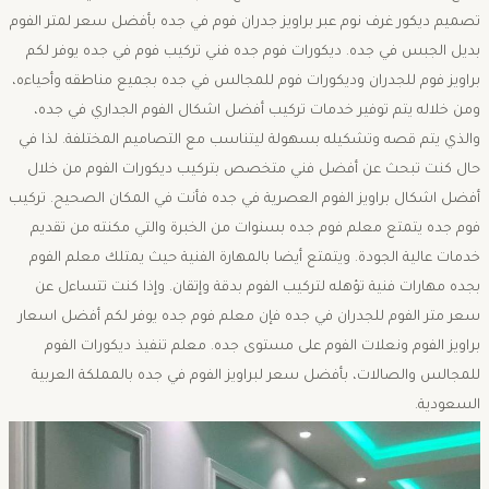
تصميم ديكور غرف نوم عبر براويز جدران فوم في جده بأفضل سعر لمتر الفوم
بديل الجبس في جده. ديكورات فوم جده فني تركيب فوم في جده يوفر لكم
براويز فوم للجدران وديكورات فوم للمجالس في جده بجميع مناطقه وأحياءه،
ومن خلاله يتم توفير خدمات تركيب أفضل اشكال الفوم الجداري في جده،
والذي يتم قصه وتشكيله بسهولة ليتناسب مع التصاميم المختلفة. لذا في
حال كنت تبحث عن أفضل فني متخصص بتركيب ديكورات الفوم من خلال
أفضل اشكال براويز الفوم العصرية في جده فأنت في المكان الصحيح. تركيب
فوم جده يتمتع معلم فوم جده بسنوات من الخبرة والتي مكنته من تقديم
خدمات عالية الجودة. ويتمتع أيضا بالمهارة الفنية حيث يمتلك معلم الفوم
بجده مهارات فنية تؤهله لتركيب الفوم بدقة وإتقان. وإذا كنت تتساءل عن
سعر متر الفوم للجدران في جده فإن معلم فوم جده يوفر لكم أفضل اسعار
براويز الفوم ونعلات الفوم على مستوى جده. معلم تنفيذ ديكورات الفوم
للمجالس والصالات، بأفضل سعر لبراويز الفوم في جده بالمملكة العربية
السعودية.