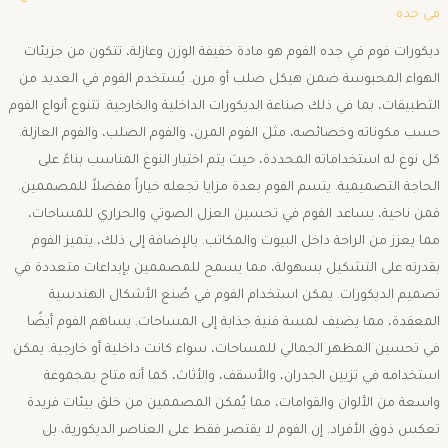
في جده
ديكورات فوم في جده الفوم هو مادة خفيفة الوزن وعازلة، تتكون من جزيئات
الهواء المحبوسة ضمن هيكل صلب أو مرن. يُستخدم الفوم في العديد من
التطبيقات، بما في ذلك صناعة الديكورات الداخلية والخارجية. تتنوع أنواع الفوم
حسب مكوناته وخصائصه، مثل الفوم المرن، والفوم الصلب، والفوم العازلة.
كل نوع له استخداماته المحددة، حيث يتم اختيار النوع المناسب بناءً على
الحاجة التصميمية. يتسم الفوم بعدة مزايا تجعله خياراً مفضلاً للمصممين.
فمن ناحية، يساعد الفوم في تحسين العزل الصوتي والحراري للمساحات،
مما يعزز من الراحة داخل البيوت والمكاتب. بالإضافة إلى ذلك، يتميز الفوم
بقدرته على التشكيل بسهولة، مما يسمح للمصممين بإبداعات متعددة في
تصميم الديكورات. يمكن استخدام الفوم في صُنع الأشكال الهندسية
المعقدة، مما يضيف لمسة فنية جذابة إلى المساحات. يساهم الفوم أيضًا
في تحسين المظهر الجمالي للمساحات، سواء كانت داخلية أو خارجية. يمكن
استخدامه في تزيين الجدران، والأسقف، والأثاث، كما أنه متاح بمجموعة
واسعة من الألوان والقوامات، مما يُمكن المصممين من خلق بيئات فريدة
تعكس ذوق الأفراد. إن الفوم لا يقتصر فقط على العناصر الديكورية، بل