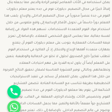
يمكن استخدامه في الأثاث المعاصر لتوفير الراحة والدعم، مما يجعله ينال
إقبالاً كبيرًا في مجال التصميم. ديكورات فوم في جده يعتبر معلم ديكورات
الفوم في جدة عنصراً محورياً في مجال التصميم الداخلي والإبداع. يلعب هذا
المعلم دوراً حاسماً في تحويل الأفكار الإبداعية إلى واقع ملموس من خلال
استخدام مواد الفوم المتعددة الاستخدامات. تسهم هذه المواد في إضافة
لمسة جمالية، مما يعكس الذوق الشخصي للعملاء، بالإضافة إلى تعزيز
قيمة المساحات المعمارية. يتوجب على معلم ديكورات الفوم أن يتمتع
بمهارات متعددة أهمها الإبداع والابتكار، إذ أن الماكرة في استخدام الفوم
تتطلب تفكيراً خارج الصندوق لحلول لا تخلو من الجمالية والوظيفية. يتعين
على المعلم أيضاً أن يكون لديه القدرة على فهم احتياجات العملاء
وتطلعاتهم، وبالتالي توفير المشورة المناسبة لضمان تحقيق النتائج المرجوة.
من خلال هذا التعاون، يمكن للمعلم أن يساعد في تنفيذ الاستراتيجيات
التخطيطية بطريقة تتناسب مع المساحة المتاحة. تتضمن المشاريع
جوال
الشائعة التي يقوم بها معلمو الديكورات الفوم في جدة تصميم الجدران
الفوم، وتخصيص الأثاث، وإنشاء الزخارف المعلقة. في الغالب، توفر هذه
واتساب
المشاريع جواً مفعماً بالأناقة والتميز، مما يجعل المساحات الداخلية تبرز
بوضوح في عالم التصميم الداخلي. بالإضافة إلى ذلك، تعتبر معرفة المواد