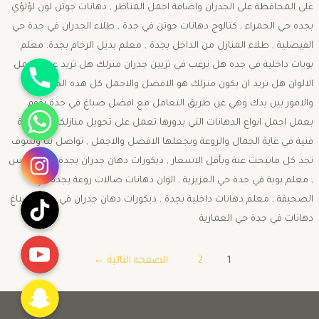
على المحافظة على الجدران واضافة اجمل المناظر , دهانات جوتن لون لؤلؤي
بجده حي الحمراء , كتالوج دهانات جوتن في جدة , طلاء الجدران في جدة حي
الفيصلية , طلاء المنازل من الداخل بجدة , معلم بديل الرخام بجدة. معلم
جوال
بويات داخلية في جده هل ترغب في تزيين جدران منزلك هل تريد عمل اجمل
الالوان هل تريد ان يكون منزلك هو الافضل والاجمل كل هذه الخيارات
واتساب
والامور بين يدك وهي عن طريق التعامل مع افضل صباغ في جدة يقوم
بعمل اجمل انواع الدهانات التي بدورها تعمل على تحويل منازلكم الى لوحة
فنية في غاية الجمال والروعة ويجعلها الافضل والاجمل , تواصل بنا وسوف
انستقرام
تجد كل ماتبحث عنة وبأقل الاسعار , ديكورات دهان جدران بجدة حي الرويس
, معلم بوية في جدة حي العزيزية , الوان دهانات صالات روعة بجدة حي
تيك توك
الصحيفة , معلم دهانات داخلية بجدة , ديكورات دهان جدران في جدة , صباغ
دهانات في جدة حي العمارية
يوتيوب
1
2
الصفحة التالية
←
Snapchat