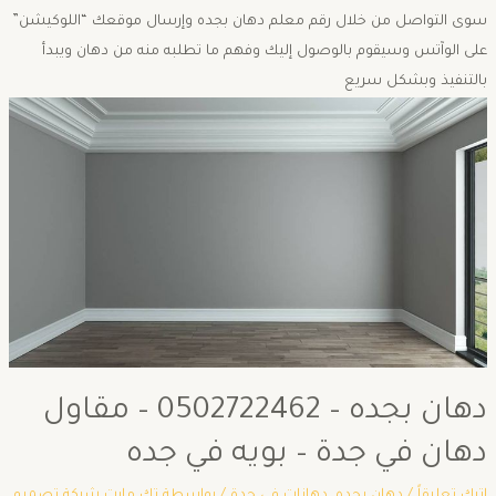
سوى التواصل من خلال رقم معلم دهان بجده وإرسال موقعك “اللوكيشن”
على الوآتس وسيقوم بالوصول إليك وفهم ما تطلبه منه من دهان ويبدأ
بالتنفيذ وبشكل سريع
دهان بجده – 0502722462 – مقاول
دهان في جدة – بويه في جده
اترك تعليقاً
/
دهان بجده
,
دهانات في جدة
/ بواسطة
تك مارت شركة تصميم