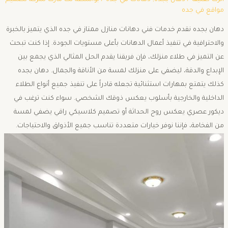
مواقع في جده
دهان بجده نقدم خدمات فني دهانات منازل ممتاز في جده الذي يتميز بالخبرة
والاحترافية في تنفيذ أعمال الدهانات بأعلى مستويات الجودة. إذا كنت تبحث
عن التميز في طلاء منزلك، فإن فريقنا يقدم الحل المثالي الذي يجمع بين
الإبداع والدقة، ليضفي على منزلك لمسة من الأناقة والجمال. دهان بجده
كذلك يتمتع بمهارات استثنائية تجعله قادراً على تنفيذ جميع أنواع الطلاء
الداخلية والخارجية بأسلوب يعكس ذوقك الشخصي. سواء كنت ترغب في
ديكور عصري يعكس روح الحداثة أو تصميم كلاسيكي راقي يضفي لمسة
من الفخامة، فإننا نوفر خيارات متعددة تناسب جميع الأذواق والاحتياجات.