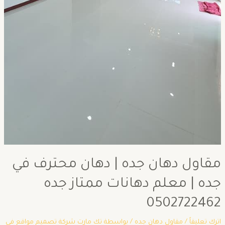
مقاول دهان جده | دهان محترف في
جده | معلم دهانات ممتاز جده
0502722462
اترك تعليقاً
/
مقاول دهان جده
/ بواسطة
تك مارت شركة تصميم مواقع في