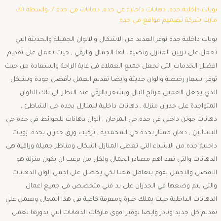
بويات داخلية جده
,
دهانات داخلية في جده
,
دهانات في جدة
/ بواسطة
تك
مارت شركة تصميم مواقع في جده
بويات داخلية جده نوفر العديد من الاشكال والالوان الجميلة والحديثة التي
تعمل على تزيين المنازل وتضيف لها الجمال والرقي , حيث نعمل على تقديم
افضل الخدمات التي تجعل جميع العملاء في غاية الراحة والسعادة من حيث
توفر اسعار رخيصة والوان حديثة وايضا تقديم العمل بأفضل جودة وبشكل
الذي يجعل العميل مرتاح البال ويشعر بالرقي عند النظر الى تلك الالوان
المتواجدة على جدران منزلة , دهانات داخلية للمنازل بجده حي الشاطئ ,
دهانات جوتن داخلي في جده حي المرجان , ألوان دهانات للحوائط في جدة حي
البساتين , دهان ممتاز بجدة حي المحمدية , تركيب ورق جدران بجدة. بويات
داخلية جده من الاشياء التي تعطي المنازل اشكال ومناظر جميلة وراقية هي
الدهانات والتي تعد اهم مصادر الجمال ولكل من يرغب ان يكون منزلة هو
الافضل والاجمل يقوم بتعامل معنا لكي يحصل على اجمل الوان الدهانات
والتي يتم وضعها في الجدران على يد فني متخصص في جميع اعمال
الدهانات الداخلية حيث يملك خبرة ومعرفة كافية في هذا المجال ويعمل على
تقديم كل جديد ونادر وايضا توفير اقوى ماركات الدهانات التي بدورها تعمل