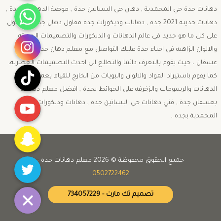
واتساب
دهانات جدة حي المحمدية , دهان حي البساتين جدة , موضة الدهانات بجدة ,
دهانات حديثة 2021 جدة , دهانات وديكورات جدة مقاول دهان جده للحصول
انستقرام
على كل ما هو جديد في عالم الدهانات و الديكورات والتصميمات الحديثه
والالوان الزاهيه في احياء جدة عليك التواصل مع معلم دهان جدة حي
عسفان ، حيث يقوم بالتعرف دائما والتطلع الى احدث التصميمات العصريه،
تيك توك
كما يقوم باستيراد المواد والالوان والبويات من الخارج للقيام بعمل افضل
الدهانات والرسومات والزخرفه على الحوائط بجدة , افضل معلم دهانات
يوتيوب
بعسفان جدة , فني دهانات حي البساتين جدة , دهانات وديكورات حي
المحمدية بجده ,
Snapchat
Twitter
جميع الحقوق محفوظة © 2026 معلم دهانات جده -
0502722462
تصميم تك مارت - 734057229