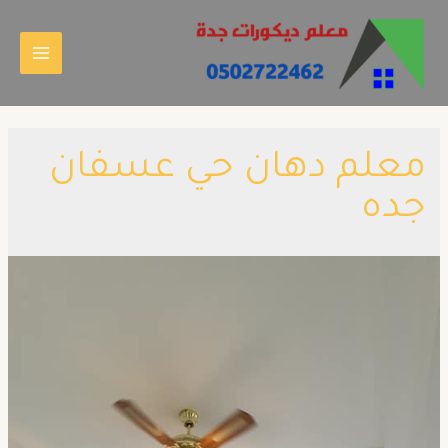
معلم دهان حي عسفان
جده