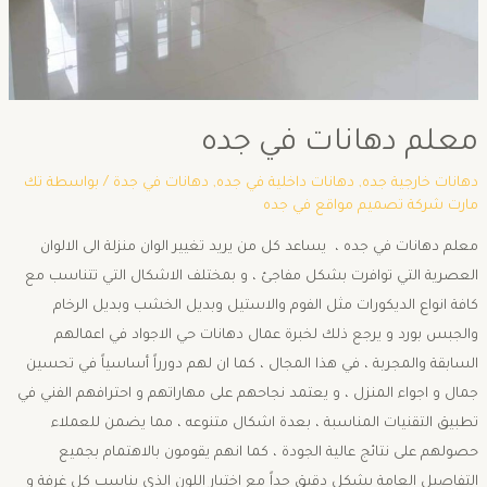
معلم دهانات في جده
دهانات خارجية جده
,
دهانات داخلية في جده
,
دهانات في جدة
/ بواسطة
تك
مارت شركة تصميم مواقع في جده
معلم دهانات في جده ، يساعد كل من يريد تغيير الوان منزلة الى الالوان
العصرية التي توافرت بشكل مفاجئ ، و بمختلف الاشكال التي تتناسب مع
كافة انواع الديكورات مثل الفوم والاستيل وبديل الخشب وبديل الرخام
والجبس بورد و يرجع ذلك لخبرة عمال دهانات حي الاجواد في اعمالهم
السابقة والمجربة ، في هذا المجال ، كما ان لهم دورراً أساسياً في تحسين
جمال و اجواء المنزل ، و يعتمد نجاحهم على مهاراتهم و احترافهم الفني في
تطبيق التقنيات المناسبة ، بعدة اشكال متنوعه ، مما يضمن للعملاء
حصولهم على نتائج عالية الجودة ، كما انهم يقومون بالاهتمام بجميع
التفاصيل العامة بشكل دقيق جداً مع اختيار اللون الذي يناسب كل غرفة و