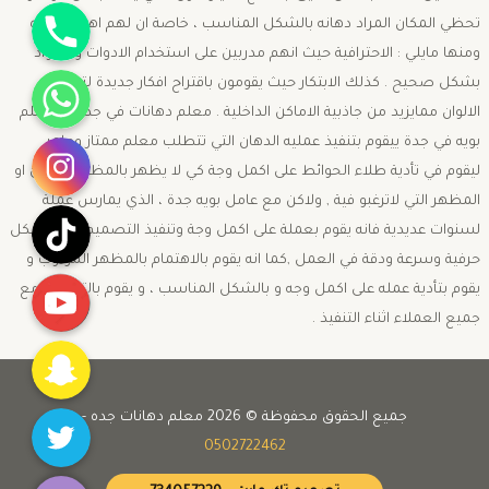
جوال
تحظي المكان المراد دهانه بالشكل المناسب ، خاصة ان لهم اهمية كبيره
ومنها مايلي : الاحترافية حيث انهم مدربين على استخدام الادوات و المواد
واتساب
بشكل صحيح . كذلك الابتكار حيث يقومون باقتراح افكار جديدة لتصميم
الالوان ممايزيد من جاذبية الاماكن الداخلية . معلم دهانات في جده ان معلم
انستقرام
بويه في جدة ييقوم بتنفيذ عمليه الدهان التي تتطلب معلم ممتاز وماهر
ليقوم في تأدية طلاء الحوائط على اكمل وجة كي لا يظهر بالمظهر السيئ او
المظهر التي لاترغبو فية , ولاكن مع عامل بويه جدة ، الذي يمارس عملة
تيك توك
لسنوات عديدية فانه يقوم بعملة على اكمل وجة وتنفيذ التصميم المختار بكل
حرفية وسرعة ودقة في العمل ,كما انه يقوم بالاهتمام بالمظهر المرغوب و
يوتيوب
يقوم بتأدية عمله على اكمل وجه و بالشكل المناسب ، و يقوم بالتواصل مع
جميع العملاء اثناء التنفيذ .
Snapchat
Twitter
جميع الحقوق محفوظة © 2026 معلم دهانات جده -
0502722462