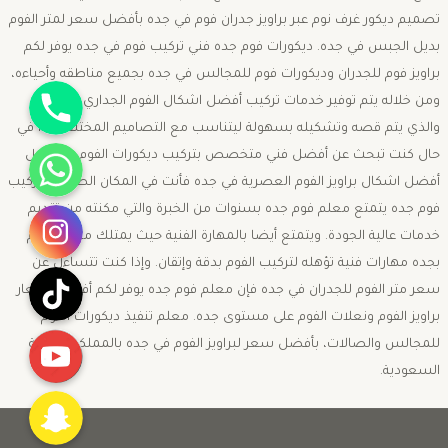
تصميم ديكور غرف نوم عبر براويز جدران فوم في جده بأفضل سعر لمتر الفوم
بديل الجبس في جده. ديكورات فوم جده فني تركيب فوم في جده يوفر لكم
براويز فوم للجدران وديكورات فوم للمجالس في جده بجميع مناطقه وأحياءه،
جوال
ومن خلاله يتم توفير خدمات تركيب أفضل اشكال الفوم الجداري في جده،
والذي يتم قصه وتشكيله بسهولة ليتناسب مع التصاميم المختلفة. لذا في
واتساب
حال كنت تبحث عن أفضل فني متخصص بتركيب ديكورات الفوم من خلال
أفضل اشكال براويز الفوم العصرية في جده فأنت في المكان الصحيح. تركيب
انستقرام
فوم جده يتمتع معلم فوم جده بسنوات من الخبرة والتي مكنته من تقديم
خدمات عالية الجودة. ويتمتع أيضا بالمهارة الفنية حيث يمتلك معلم الفوم
بجده مهارات فنية تؤهله لتركيب الفوم بدقة وإتقان. وإذا كنت تتساءل عن
تيك توك
سعر متر الفوم للجدران في جده فإن معلم فوم جده يوفر لكم أفضل اسعار
براويز الفوم ونعلات الفوم على مستوى جده. معلم تنفيذ ديكورات الفوم
يوتيوب
للمجالس والصالات، بأفضل سعر لبراويز الفوم في جده بالمملكة العربية
السعودية.
Snapchat