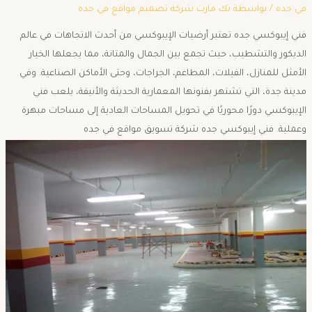
في جده
/ بواسطة
تك مارت شركة تصميم مواقع في جده
فني إيبوكسي جده تعتبر أرضيات الإيبوكسي من أحدث الاتجاهات في عالم
الديكور والتشطيب، حيث تجمع بين الجمال والمتانة، مما يجعلها الخيار
الأمثل للمنازل، الفيلات، المطاعم، الجراجات، وحتى الأماكن الصناعية. وفي
مدينة جدة، التي تشتهر بفنونها المعمارية الحديثة والأنيقة، يلعب فني
الإيبوكسي دورًا محوريًا في تحويل المساحات العادية إلى مساحات مبهرة
وعملية. فني إيبوكسي جده شركة تسويق مواقع في جده