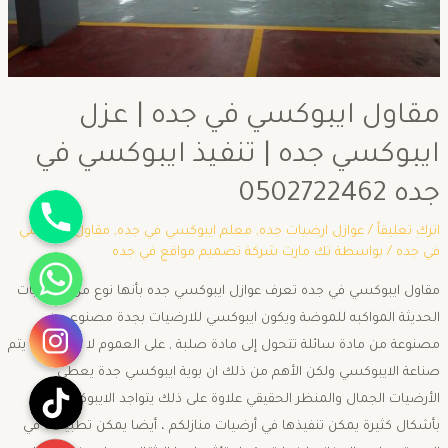
مقاول ايبوكسي في جده | عزل
ايبوكسي جده | تنفيذ ايبوكسي في
جده 0502722462
جوال
اترك تعليقاً
/
عوازل ارضيات جده
,
معلم ايبوكسي في جده
,
مقاول ايبوكسي
واتساب
في جده
/ بواسطة
تك مارت شركة تصميم مواقع في جده
مقاول ايبوكسي في جده تعرف عوازل ايبوكسي جده بأنها نوع من الأرضيات
انستقرام
الحديثة المواكبه للموضة ويكون ايبوكسي للارضيات بجدة مصنوع من
مصنوعة من مادة سائلة تتحول إلى مادة صلبة , على العموم لا يهم كيف يتم
صناعة الايبوكسي ولكن الأهم من ذلك ان بوية ايبوكسي جدة يعطي
تيك توك
الأرضيات الجمال والمنظر الحقيقي علاوة على ذلك يتواجد الايبوكسي
بأشكال كثيرة يمكن تنفيذها في أرضيات منازلكم ، أيضا يمكن تطبيقها في
يوتيوب