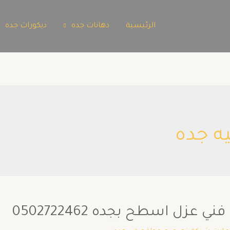
الرئيسية
دهانات جده
ديكورات جده
ه جده
عزل اسطح بجده 0502722462