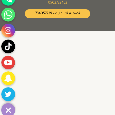
0502722462
واتساب
تصميم تك مارت - 734057229
انستقرام
تيك توك
يوتيوب
Snapchat
Twitter