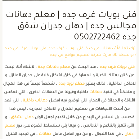
ني بويات غرف جده | معلم دهانات
جالس جده | دهان جدران شقق
ه 0502722462
ترك تعليقاً
/
دهانات في جدة
,
فني بويات غرف جده
,
فني بويات غرف في جده
 بواسطة
تك مارت شركة تصميم مواقع في جده
فني بويات غرف جده
،
عند البحث عن
معلم دهانات جدة
، لاشك أنك تبحث
عن فنان يمتلك الخبرة و المهارة في خلق اشكال فنية على جدران المنازل و
لاماكن الداخلية ، لذلك يعتبر
معلم بويه جده
، شخصاً مبدعاً في هذا المجال
و متمكناً في تنفيذ
دهانات
داخلية وغيرها من الدهانات الاخرى ، التي تعكس
الأناقة و الحداثة في المكان التي توضع فيه افضل
دهانات داخلية
، التي تعد
من أحدث الاتجاهات في تصميم المنازل و الاماكن التجارية ، ليس هذا
فحسب بل نستمر في الإبداع من خلال تقديم اجمل الوان
دهان الشقق
، و
التي تتميز بالتناغم و التجانس ، و فيما يلي سنسلط الضوء على دور
معلم
دهان
، في هذا المجال ، و عن دور افضل عامل
دهانات
، في تجديد المنزل